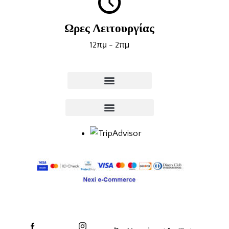
Ωρες Λειτουργίας
12πμ - 2πμ