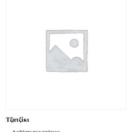
Τζατζίκι