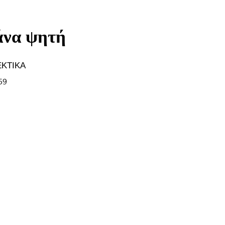
άνα ψητή
ΚΤΙΚΑ
59