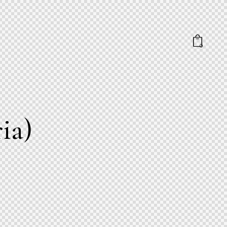
0
ia)