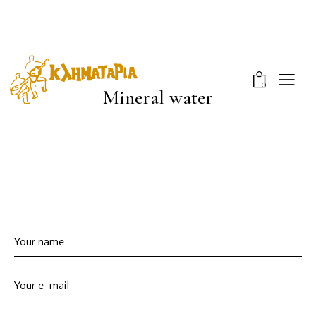
0
Mineral water